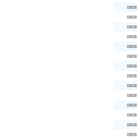
0808
0808
0808
0808
0808
0808
0808
0808
0808
0808
0808
0808
0808
0808