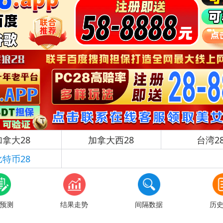
加拿大28
加拿大西28
台湾2
比特币28
预测
结果走势
间隔数据
历