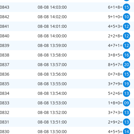
0843
08-08 14:03:00
6+1+8=
15
0842
08-08 14:02:00
9+1+0=
10
0841
08-08 14:01:00
4+5+3=
12
0840
08-08 14:00:00
2+2+8=
12
0839
08-08 13:59:00
4+7+1=
12
0838
08-08 13:58:00
3+8+5=
16
0837
08-08 13:57:00
8+5+7=
20
0836
08-08 13:56:00
0+7+8=
15
0835
08-08 13:55:00
3+7+9=
19
0834
08-08 13:54:00
5+2+6=
13
0833
08-08 13:53:00
1+8+0=
09
0832
08-08 13:52:00
3+7+3=
13
0831
08-08 13:51:00
2+9+2=
13
0830
08-08 13:50:00
4+5+5=
14