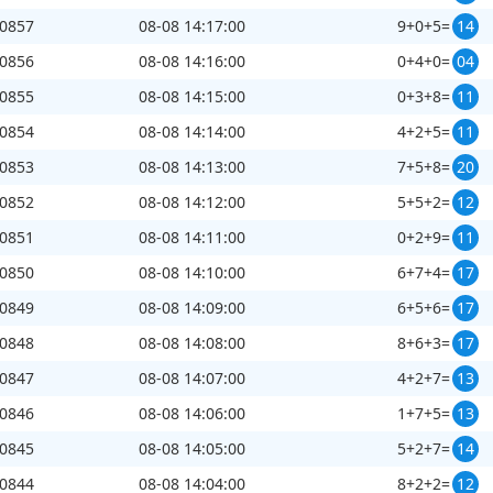
0857
08-08 14:17:00
9+0+5=
14
0856
08-08 14:16:00
0+4+0=
04
刷新
截止第
8080898
期开奖：
36
秒
0855
08-08 14:15:00
0+3+8=
11
0854
08-08 14:14:00
4+2+5=
11
0853
08-08 14:13:00
7+5+8=
20
0852
08-08 14:12:00
5+5+2=
12
0851
08-08 14:11:00
0+2+9=
11
0850
08-08 14:10:00
6+7+4=
17
0849
08-08 14:09:00
6+5+6=
17
0848
08-08 14:08:00
8+6+3=
17
0847
08-08 14:07:00
4+2+7=
13
0846
08-08 14:06:00
1+7+5=
13
0845
08-08 14:05:00
5+2+7=
14
0844
08-08 14:04:00
8+2+2=
12