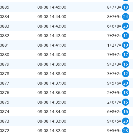
0885
08-08 14:45:00
8+7+3=
18
0884
08-08 14:44:00
8+7+9=
24
0883
08-08 14:43:00
6+6+8=
20
0882
08-08 14:42:00
7+2+2=
11
0881
08-08 14:41:00
1+2+7=
10
0880
08-08 14:40:00
7+3+7=
17
0879
08-08 14:39:00
9+3+3=
15
0878
08-08 14:38:00
3+7+2=
12
0877
08-08 14:37:00
9+5+6=
20
0876
08-08 14:36:00
2+2+9=
13
0875
08-08 14:35:00
2+6+7=
15
0874
08-08 14:34:00
6+8+2=
16
0873
08-08 14:33:00
9+6+5=
20
0872
08-08 14:32:00
9+5+9=
23