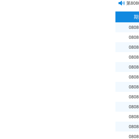
第
808
期
0808
0808
0808
0808
0808
0808
0808
0808
0808
0808
0808
0808