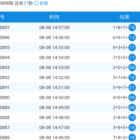
0898
期
还有
36
秒
刷新
号
时间
结果
0897
08-08 14:57:00
1+8+7=
16
0896
08-08 14:56:00
6+6+1=
13
0895
08-08 14:55:00
9+3+5=
17
0894
08-08 14:54:00
7+5+5=
17
0893
08-08 14:53:00
2+0+2=
04
0892
08-08 14:52:00
5+7+4=
16
0891
08-08 14:51:00
5+9+7=
21
0890
08-08 14:50:00
0+0+9=
09
0889
08-08 14:49:00
2+5+1=
08
0888
08-08 14:48:00
2+8+0=
10
0887
08-08 14:47:00
3+8+5=
16
0886
08-08 14:46:00
7+9+2=
18