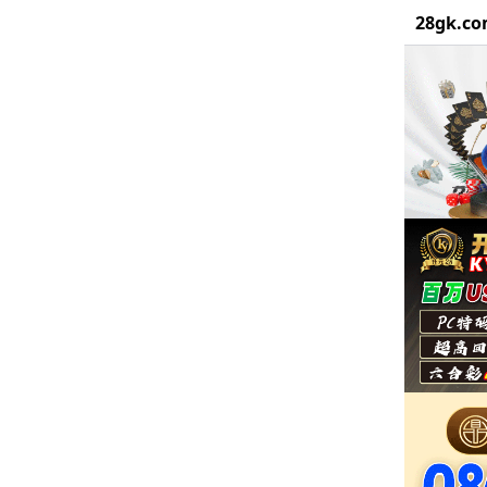
28gk.c