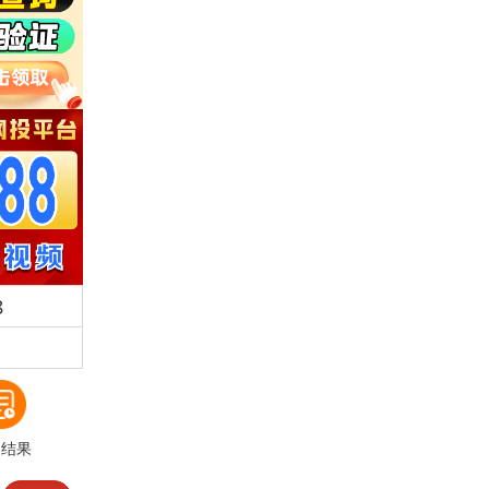
8
史结果