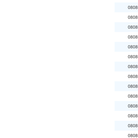
0808
0808
0808
0808
0808
0808
0808
0808
0808
0808
0808
0808
0808
0808