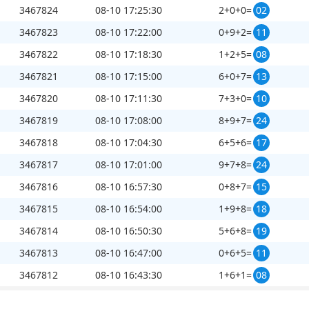
3467824
08-10 17:25:30
2+0+0=
02
3467823
08-10 17:22:00
0+9+2=
11
3467822
08-10 17:18:30
1+2+5=
08
3467821
08-10 17:15:00
6+0+7=
13
3467820
08-10 17:11:30
7+3+0=
10
3467819
08-10 17:08:00
8+9+7=
24
3467818
08-10 17:04:30
6+5+6=
17
3467817
08-10 17:01:00
9+7+8=
24
3467816
08-10 16:57:30
0+8+7=
15
3467815
08-10 16:54:00
1+9+8=
18
3467814
08-10 16:50:30
5+6+8=
19
3467813
08-10 16:47:00
0+6+5=
11
3467812
08-10 16:43:30
1+6+1=
08