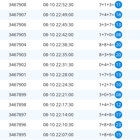
3467908
08-10 22:52:30
7+1+3=
11
3467907
08-10 22:49:00
7+4+7=
18
3467906
08-10 22:45:30
3+3+7=
13
3467905
08-10 22:42:00
1+7+0=
08
3467904
08-10 22:38:30
8+8+4=
20
3467903
08-10 22:35:00
8+3+9=
20
3467902
08-10 22:31:30
0+4+7=
11
3467901
08-10 22:28:00
1+7+5=
13
3467900
08-10 22:24:30
1+2+7=
10
3467899
08-10 22:21:00
3+0+5=
08
3467898
08-10 22:17:30
1+4+7=
12
3467897
08-10 22:14:00
5+4+8=
17
3467896
08-10 22:10:30
7+8+8=
23
3467895
08-10 22:07:00
1+8+6=
15