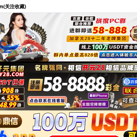
om(关注收藏)