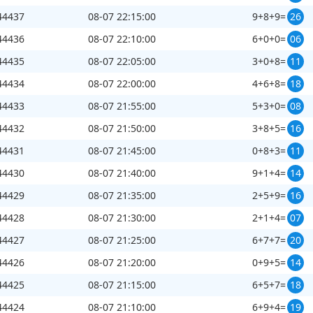
44437
08-07 22:15:00
9+8+9=
26
44436
08-07 22:10:00
6+0+0=
06
44435
08-07 22:05:00
3+0+8=
11
44434
08-07 22:00:00
4+6+8=
18
44433
08-07 21:55:00
5+3+0=
08
第
115044463
开奖结果
44432
08-07 21:50:00
3+8+5=
16
44431
08-07 21:45:00
0+8+3=
11
44430
08-07 21:40:00
9+1+4=
14
44429
08-07 21:35:00
2+5+9=
16
44428
08-07 21:30:00
2+1+4=
07
+
+
=
0
2
4
06
44427
08-07 21:25:00
6+7+7=
20
44426
08-07 21:20:00
0+9+5=
14
44425
08-07 21:15:00
6+5+7=
18
44424
08-07 21:10:00
6+9+4=
19