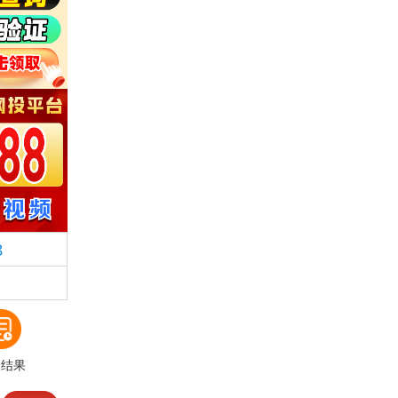
8
史结果