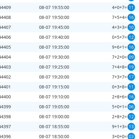
44409
08-07 19:55:00
4+0+7=
11
44408
08-07 19:50:00
7+5+4=
16
44407
08-07 19:45:00
4+3+3=
10
44406
08-07 19:40:00
0+5+7=
12
44405
08-07 19:35:00
9+6+1=
16
44404
08-07 19:30:00
7+2+0=
09
44403
08-07 19:25:00
7+4+8=
19
44402
08-07 19:20:00
7+3+7=
17
44401
08-07 19:15:00
0+3+8=
11
44400
08-07 19:10:00
2+8+6=
16
44399
08-07 19:05:00
5+0+1=
06
44398
08-07 19:00:00
2+8+2=
12
44397
08-07 18:55:00
9+1+3=
13
44396
08-07 18:50:00
3+0+0=
03