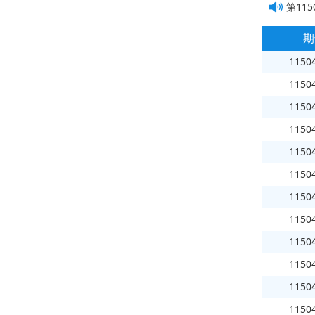
第
115
期
1150
1150
1150
1150
1150
1150
1150
1150
1150
1150
1150
1150