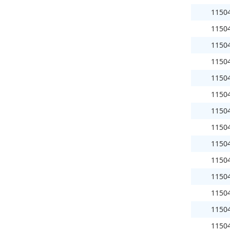
1150
1150
1150
1150
1150
1150
1150
1150
1150
1150
1150
1150
1150
1150